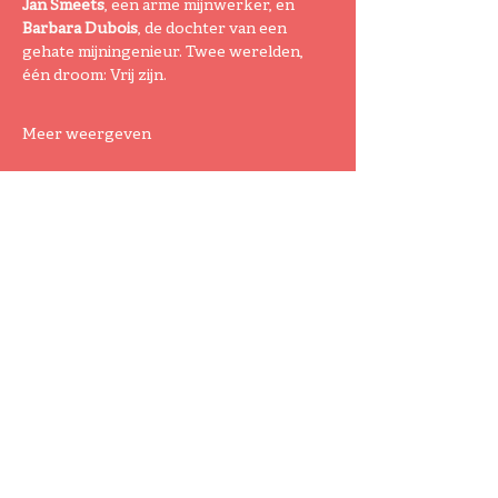
Jan Smeets
, een arme mijnwerker, en 
Barbara Dubois
, de dochter van een 
gehate mijningenieur. Twee werelden, 
één droom: Vrij zijn.
Meer weergeven
Deel dit evenement
Koor Brull
Buitengewone Rythmische
Uitstekende Leuke Liedjes.