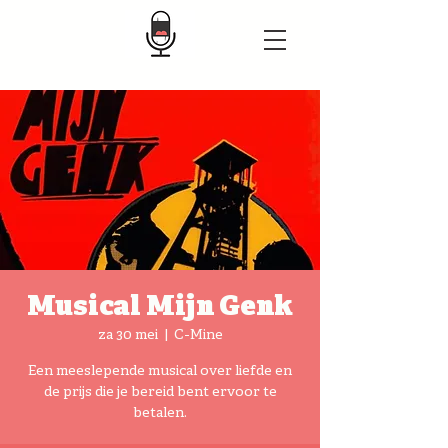
Musical Mijn Genk
za 30 mei
  |  
C-Mine
Een meeslepende musical over liefde en
de prijs die je bereid bent ervoor te
betalen.