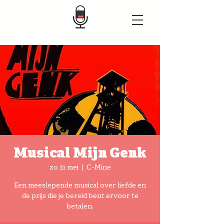
Musical Mijn Genk
zo 31 mei
  |  
C-Mine
Een meeslepende musical over liefde en
de prijs die je bereid bent ervoor te
betalen.