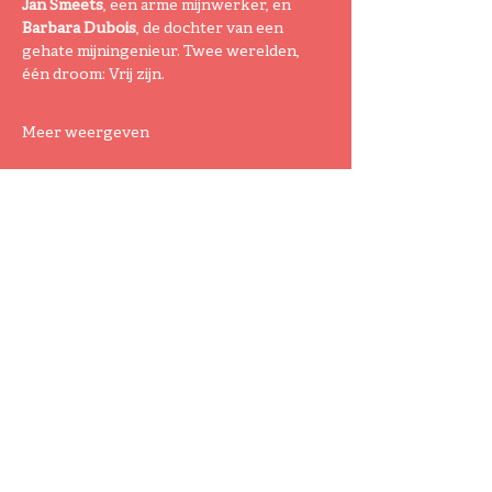
Jan Smeets
, een arme mijnwerker, en 
Barbara Dubois
, de dochter van een 
gehate mijningenieur. Twee werelden, 
één droom: Vrij zijn.
Meer weergeven
Deel dit evenement
Koor Brull
Buitengewone Rythmische
Uitstekende Leuke Liedjes.